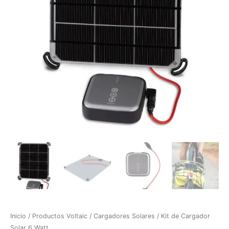
Inicio
/
Productos Voltaic
/
Cargadores Solares
/ Kit de Cargador
Solar 6 Watt