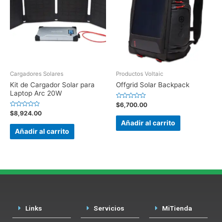
Cargadores Solares
Productos Voltaic
Kit de Cargador Solar para
Offgrid Solar Backpack
Laptop Arc 20W
Valorado
$
6,700.00
en
Valorado
$
8,924.00
0
en
de
Añadir al carrito
0
5
de
Añadir al carrito
5
Links
Servicios
MiTienda