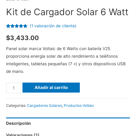
Kit de Cargador Solar 6 Watt
(
1
valoración de cliente)
Valorado
1
5.00
sobre
$
3,433.00
5 basado
en
puntuación
Panel solar marca Voltaic de 6 Watts con batería V25
de cliente
proporciona energía solar de alto rendimiento a teléfonos
inteligentes, tabletas pequeñas (7 «) y otros dispositivos USB
de mano.
Añadir al carrito
Categorías:
Cargadores Solares
,
Productos Voltaic
Descripción
Valoraciones (1)