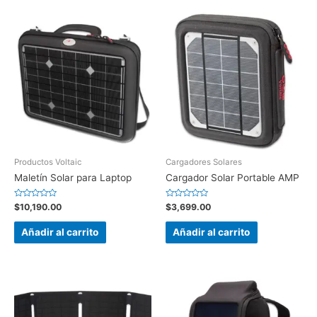
Productos Voltaic
Cargadores Solares
Maletín Solar para Laptop
Cargador Solar Portable AMP
Valorado
Valorado
$
10,190.00
$
3,699.00
en
en
0
0
de
de
Añadir al carrito
Añadir al carrito
5
5